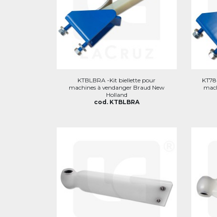
KTBLBRA -Kit biellette pour
KT78B
machines à vendanger Braud New
mach
Holland
cod. KTBLBRA