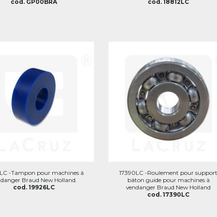
cod. GP00BRA
cod. 18812LC
6LC -Tampon pour machines à
17390LC -Roulement pour suppor
ndanger Braud New Holland.
bâton guide pour machines à
cod. 19926LC
vendanger Braud New Holland
cod. 17390LC