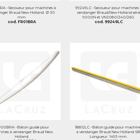
RA -Secoueur pour machines à
99249LC -Secoueur pour machines 
nger Braud New Holland. Ø 30
vendanger Braud/New Holland séri
mm.
9000N et VN2080/240/260.
cod. FR01BRA
cod. 99249LC
00BRA -Bâton guide pour
18812LC -Bâton guide pour machin
ines à vendanger Braud New
à vendanger Braud New Holland SB
Holland.
Longueur: 1493 mm.