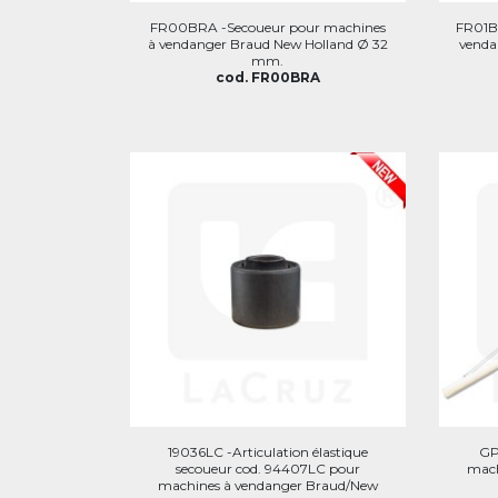
FR00BRA -Secoueur pour machines
FR01B
à vendanger Braud New Holland Ø 32
venda
mm.
cod. FR00BRA
19036LC -Articulation élastique
GP
secoueur cod. 94407LC pour
mach
machines à vendanger Braud/New