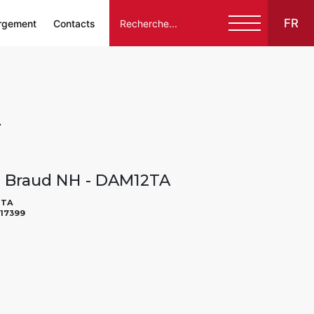
FR
rgement
Contacts
Italiano
English
", "B", "AU"}
Français
Español
2 Braud NH - DAM12TA
Deutsch
2TA
17399