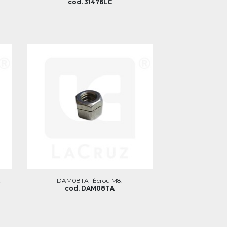
cod. 31476LC
t
DAM08TA -Écrou M8.
cod. DAM08TA