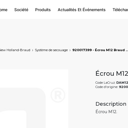
ome
Société
Produits
Actualités Et Événements
Télécha
New Holland-Braud
Système de secouage
920017399 - Écrou M12 Braud NH, markets: []string{"A
Écrou M1
Code LaCruz:
DAM1
Code d'origine:
9200
Description
Écrou M12.