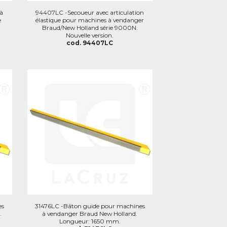
à
94407LC -Secoueur avec articulation
e
élastique pour machines à vendanger
Braud/New Holland série 9000N.
Nouvelle version.
cod. 94407LC
es
31476LC -Bâton guide pour machines
.
à vendanger Braud New Holland.
Longueur: 1650 mm.