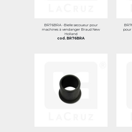
BR76BRA -Bielle secoueur pour
BR78
machines à vendanger Braud New
pour
Holland
cod. BR76BRA