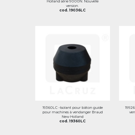
Holland série 9000N. Nouvelle
version.
cod. 19036LC
19360LC -Isolant pour bâton guide
1992
pour machines à vendanger Braud
ve
New Holland
cod. 19360LC