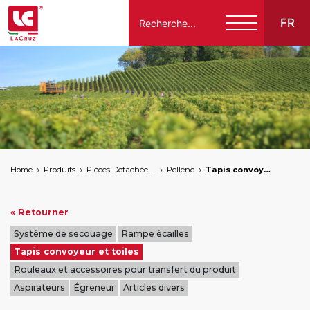
FR
Italiano
English
Français
Español
Home
Produits
Pièces Détachées Compatibles Pour Machines À Vendanger Des Marques Suivantes
Pellenc
Tapis convoyeur et toiles
Deutsch
« Retourner
Système de secouage
Rampe écailles
Tapis convoyeur et toiles
Rouleaux et accessoires pour transfert du produit
Aspirateurs
Égreneur
Articles divers