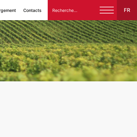
FR
rgement
Contacts
Italiano
English
Français
Español
Deutsch