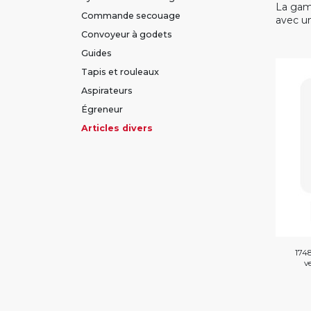
La gam
Commande secouage
avec un
Convoyeur à godets
Guides
Tapis et rouleaux
Aspirateurs
Égreneur
Articles divers
174
v