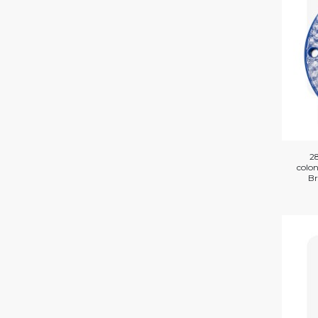
28
colon
Br