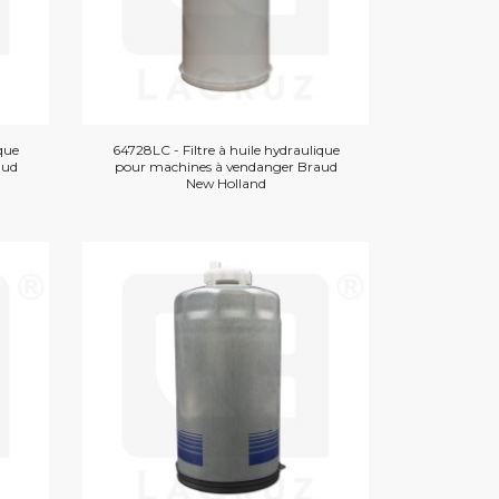
ique
64728LC - Filtre à huile hydraulique
aud
pour machines à vendanger Braud
New Holland