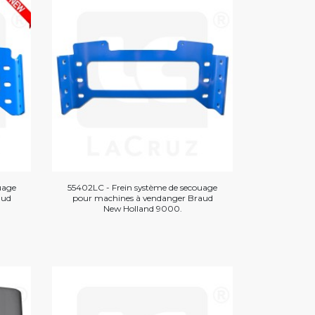
uage
55402LC - Frein système de secouage
aud
pour machines à vendanger Braud
New Holland 9000.