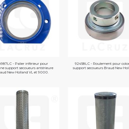
987LC - Palier inférieur pour
92458LC - Roulement pour col
ne support secoueurs antérieure
support secoueurs Braud New Hol
aud New Holland VL et 9000.