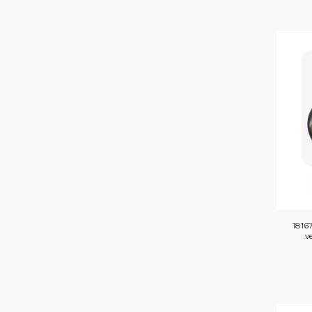
1816
v