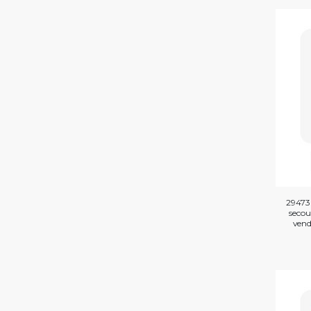
29473
secou
vend