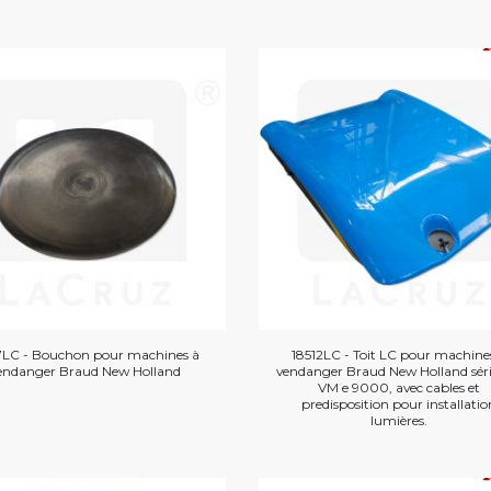
7LC - Bouchon pour machines à
18512LC - Toit LC pour machine
endanger Braud New Holland
vendanger Braud New Holland séri
VM e 9000, avec cables et
predisposition pour installatio
lumières.