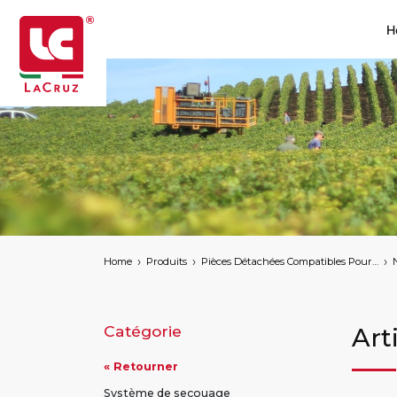
H
Home
Produits
Pièces Détachées Compatibles Pour Machines À Vendanger Des Marques Suivantes
Catégorie
Art
« Retourner
Système de secouage