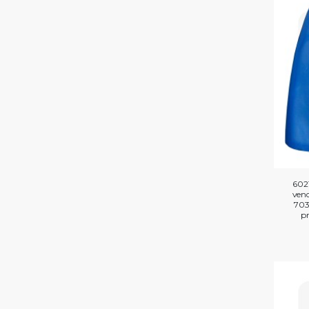
602
ven
703
pr