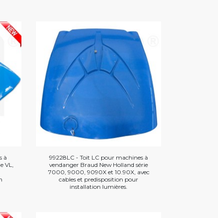
s à
99228LC - Toit LC pour machines à
e VL,
vendanger Braud New Holland série
7000, 9000, 9090X et 10.90X, avec
n
cables et predisposition pour
installation lumières.