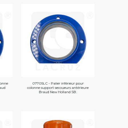
lonne
07705LC - Palier inférieur pour
raud
colonne support secoueurs antérieure
Braud New Holland SB.