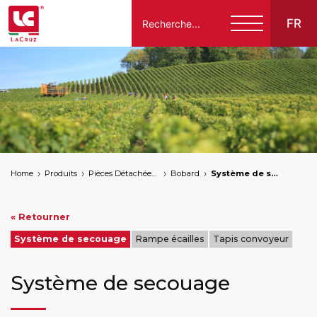
FR
Italiano
English
Français
Español
Home
Produits
Pièces Détachées Compatibles Pour Machines À Vendanger Des Marques Suivantes
Bobard
Système de secouage
Deutsch
« Retourner
Système de secouage
Rampe écailles
Tapis convoyeur
Système de secouage