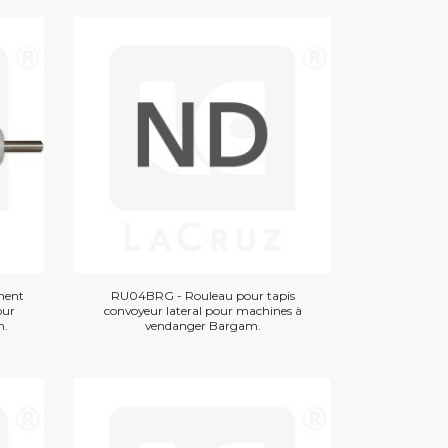
ment
RU04BRG - Rouleau pour tapis
our
convoyeur lateral pour machines à
m.
vendanger Bargam.