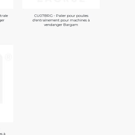
trale
CU07BRG - Palier pour poulies
ger
d'entraînement pour machines à
vendanger Bargam
r
s à