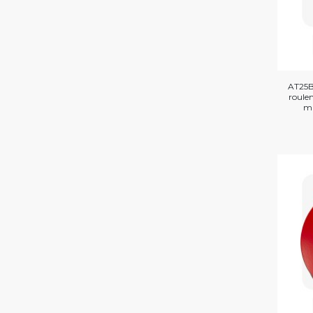
AT25B
roule
ma