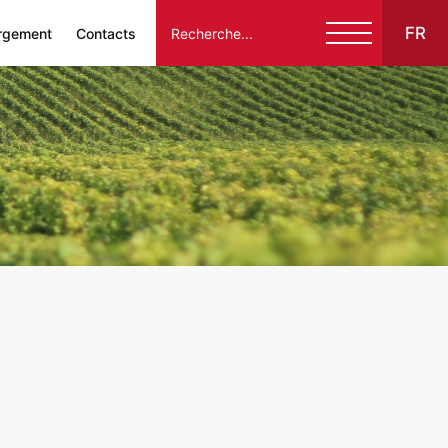
FR
rgement
Contacts
Italiano
English
Français
Español
Deutsch