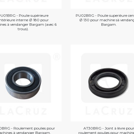
U01BRG - Poulie supérieure
PU02BRG - Poulie superièure cen
ntérieure interne Ø 180 pour
Ø 130 pour machine sà vendan
nes à vendanger Bargam (avec 6
Bargam.
trous).
BRG - Roulement poulies pour
AT30BRG - Joint à lèvre pou
chines à vendanger Bargam.
roulement poulies pour machine