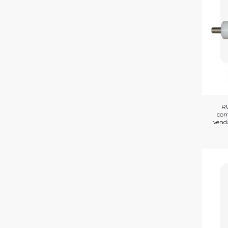
R
con
vend