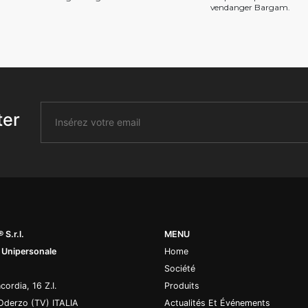
vendanger Bargam.
ter
 S.r.l.
MENU
 Unipersonale
Home
Société
cordia, 16 Z.I.
Produits
Oderzo (TV) ITALIA
Actualités Et Événements