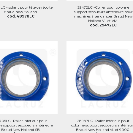
C -Isolant pour tête de récolte
29472LC -Collier pour colonne
Braud New Holland.
support secoueurs antérieure pour
cod. 48978LC
machines à vendanger Braud New
Holland VL et VM.
cod. 29472LC
05LC -Palier inférieur pour
28987LC -Palier inférieur pour
e support secoueurs antérieure
colonne support secoueurs antérieu
Braud New Holland SB.
Braud New Holland VL et 9000.