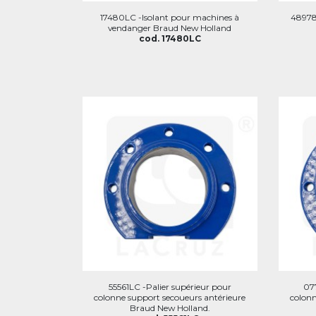
17480LC -Isolant pour machines à
48978L
vendanger Braud New Holland
cod. 17480LC
55561LC -Palier supérieur pour
077
colonne support secoueurs antérieure
colonn
Braud New Holland.