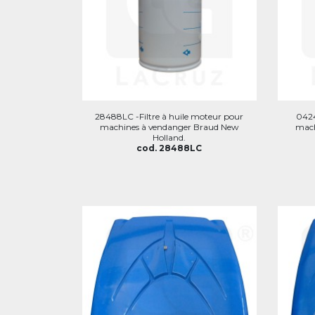
28488LC -Filtre à huile moteur pour
0424
machines à vendanger Braud New
mach
Holland.
cod. 28488LC