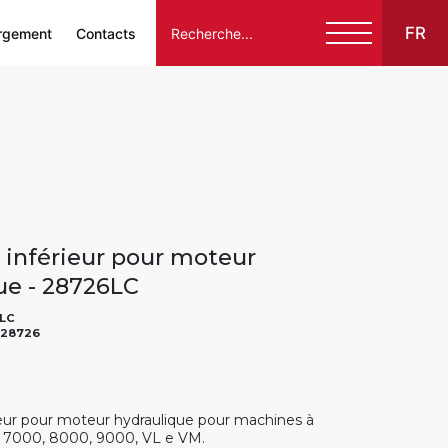
FR
rgement
Contacts
Italiano
English
Français
Español
 inférieur pour moteur
Deutsch
ue - 28726LC
LC
28726
ieur pour moteur hydraulique pour machines à
 7000, 8000, 9000, VL e VM.