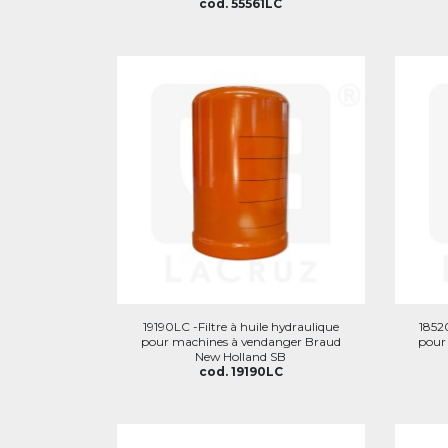
cod. 55561LC
19190LC -Filtre à huile hydraulique
18520
pour machines à vendanger Braud
pour
New Holland SB
cod. 19190LC