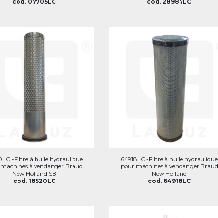
cod. 07705LC
cod. 28987LC
LC -Filtre à huile hydraulique
64918LC -Filtre à huile hydraulique
 machines à vendanger Braud
pour machines à vendanger Braud
New Holland SB
New Holland
cod. 18520LC
cod. 64918LC