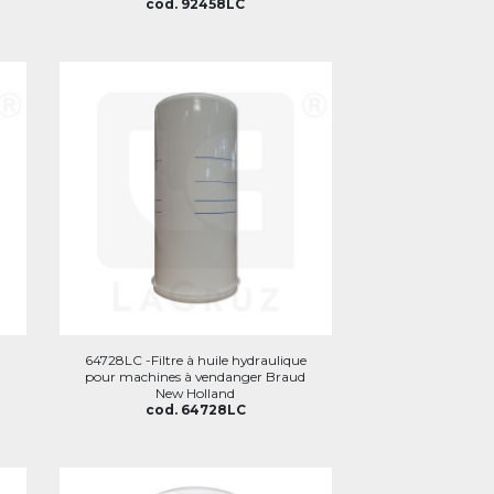
cod. 92458LC
64728LC -Filtre à huile hydraulique
pour machines à vendanger Braud
New Holland
cod. 64728LC