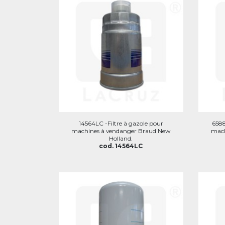
14564LC -Filtre à gazole pour
6588
machines à vendanger Braud New
mach
Holland.
cod. 14564LC