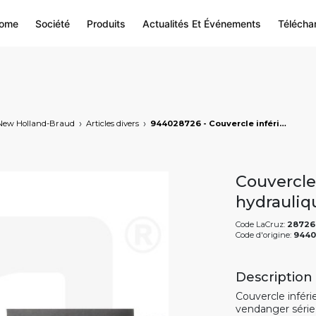
ome
Société
Produits
Actualités Et Événements
Télécha
New Holland-Braud
Articles divers
944028726 - Couvercle inférieur pour moteur hydraulique, markets: []string{"A", "B", "AU"}
Couvercle
hydrauliq
Code LaCruz:
28726
Code d'origine:
9440
Description
Couvercle infér
vendanger série