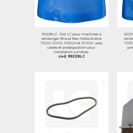
99228LC -Toit LC pour machines à
6021
vendanger Braud New Holland série
venda
7000, 9000, 9090X et 10.90X, avec
7030
cables et predisposition pour
pre
installation lumières.
cod. 99228LC