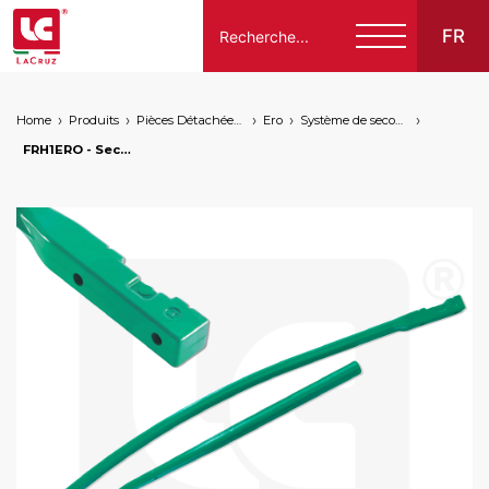
FR
Home
Produits
Pièces Détachées Compatibles Pour Machines À Vendanger Des Marques Suivantes
Ero
Système de secouage
Italiano
FRH1ERO - Secoueur LaCruz pour tractée Ero, markets: []string{"A", "B", "AU"}
English
Français
Español
Deutsch