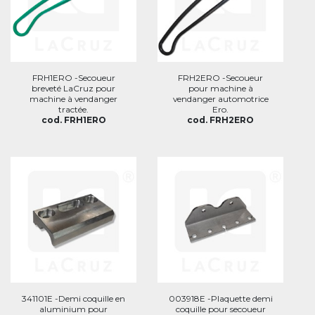
FRH1ERO -Secoueur
FRH2ERO -Secoueur
breveté LaCruz pour
pour machine à
machine à vendanger
vendanger automotrice
tractée.
Ero.
cod. FRH1ERO
cod. FRH2ERO
341101E -Demi coquille en
003918E -Plaquette demi
aluminium pour
coquille pour secoueur