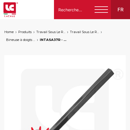
FR
Home
Produits
Travail Sous Le Rang
Travail Sous Le Rang
Italiano
Bineuse à doigts pour horticulture
INTASA37R - Bineuse à doigts pour horticulure - Ø 37 cm - rouge, markets: []string{"A", "B", "AU"}
English
Français
Español
Deutsch