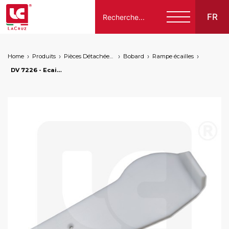
FR
Home
Produits
Pièces Détachées Compatibles Pour Machines À Vendanger Des Marques Suivantes
Bobard
Rampe écailles
Italiano
DV 7226 - Ecaille intermédiaire gauche pour Bobard, markets: []string{"B", "HU"}
English
Français
Español
Deutsch