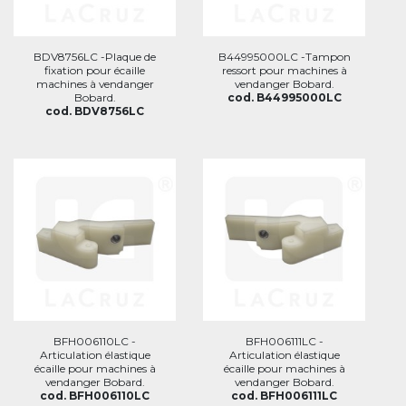
BDV8756LC -Plaque de
B44995000LC -Tampon
fixation pour écaille
ressort pour machines à
machines à vendanger
vendanger Bobard.
Bobard.
cod. B44995000LC
cod. BDV8756LC
BFH006110LC -
BFH006111LC -
Articulation élastique
Articulation élastique
écaille pour machines à
écaille pour machines à
vendanger Bobard.
vendanger Bobard.
cod. BFH006110LC
cod. BFH006111LC