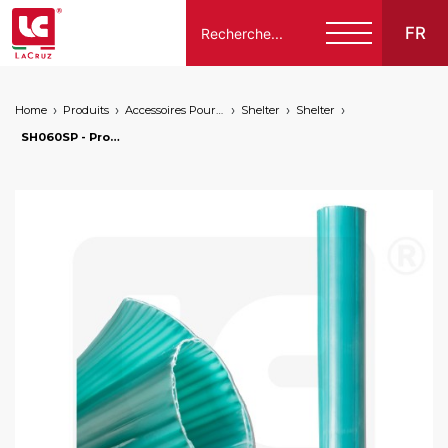
FR
Home
Produits
Accessoires Pour Maraichage Et Pépinière
Shelter
Shelter
Italiano
SH060SP - Protection cylindrique ouverte enroulable h 60 cm, markets: []string{"A", "B", "HU"}
English
Français
Español
Deutsch