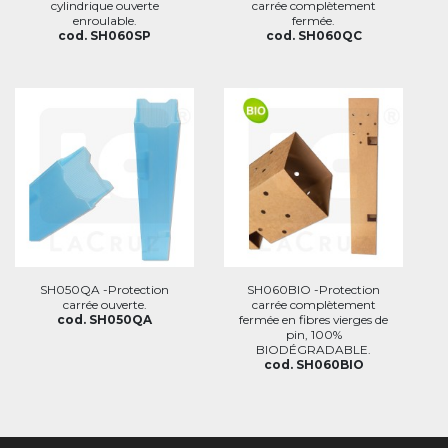
cylindrique ouverte
carrée complètement
enroulable.
fermée.
cod. SH060SP
cod. SH060QC
SH050QA -Protection
SH060BIO -Protection
carrée ouverte.
carrée complètement
cod. SH050QA
fermée en fibres vierges de
pin, 100%
BIODÉGRADABLE.
cod. SH060BIO